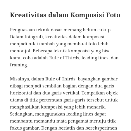
Kreativitas dalam Komposisi Foto
Penguasaan teknik dasar memang belum cukup.
Dalam fotografi, kreativitas dalam komposisi
menjadi nilai tambah yang membuat foto lebih
menonjol. Beberapa teknik komposisi yang bisa
kamu coba adalah Rule of Thirds, leading lines, dan
framing.
Misalnya, dalam Rule of Thirds, bayangkan gambar
dibagi menjadi sembilan bagian dengan dua garis
horizontal dan dua garis vertikal. Tempatkan objek
utama di titik pertemuan garis-garis tersebut untuk
menghasilkan komposisi yang lebih menarik.
Sedangkan, menggunakan leading lines dapat
membantu memandu mata pengamat menuju titik
fokus gambar. Dengan berlatih dan bereksperimen