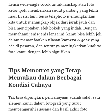
Lensa wide-angle cocok untuk lanskap atau foto
kelompok, memberikan sudut pandang yang lebih
luas. Di sisi lain, lensa telephoto memungkinkan
kita untuk menangkap objek dari jarak jauh dan
bisa menciptakan efek bokeh yang indah. Dengan
memahami jenis-jenis lensa ini, kamu bisa lebih jeli
dalam memanfaatkan
ulasan kamera & gear
yang
ada di pasaran, dan tentunya meningkatkan kualitas
foto kamu dengan lebih signifikan.
Tips Memotret yang Tetap
Memukau dalam Berbagai
Kondisi Cahaya
Tak bisa dipungkiri, pencahayaan adalah salah satu
elemen kunci dalam fotografi yang turut
mempengaruhi suasana dan hasil akhir foto.