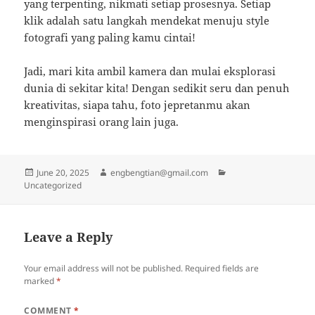
yang terpenting, nikmati setiap prosesnya. Setiap
klik adalah satu langkah mendekat menuju style
fotografi yang paling kamu cintai!
Jadi, mari kita ambil kamera dan mulai eksplorasi
dunia di sekitar kita! Dengan sedikit seru dan penuh
kreativitas, siapa tahu, foto jepretanmu akan
menginspirasi orang lain juga.
Posted
Author
Categories
June 20, 2025
engbengtian@gmail.com
on
Uncategorized
Leave a Reply
Your email address will not be published.
Required fields are
marked
*
COMMENT
*