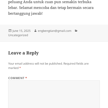
peluang Anda untuk cuan pun semakin terbuka
lebar. Selamat mencoba dan tetap bermain secara
bertanggung jawab!
Posted
Author
Categories
June 15, 2025
engbengtian@gmail.com
on
Uncategorized
Leave a Reply
Your email address will not be published.
Required fields are
marked
*
COMMENT
*