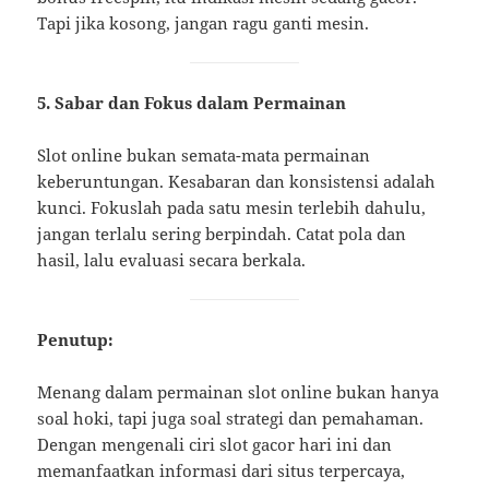
Tapi jika kosong, jangan ragu ganti mesin.
5. Sabar dan Fokus dalam Permainan
Slot online bukan semata-mata permainan
keberuntungan. Kesabaran dan konsistensi adalah
kunci. Fokuslah pada satu mesin terlebih dahulu,
jangan terlalu sering berpindah. Catat pola dan
hasil, lalu evaluasi secara berkala.
Penutup:
Menang dalam permainan slot online bukan hanya
soal hoki, tapi juga soal strategi dan pemahaman.
Dengan mengenali ciri slot gacor hari ini dan
memanfaatkan informasi dari situs terpercaya,