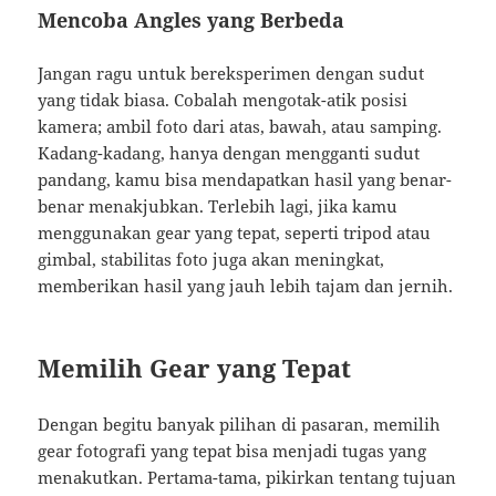
Mencoba Angles yang Berbeda
Jangan ragu untuk bereksperimen dengan sudut
yang tidak biasa. Cobalah mengotak-atik posisi
kamera; ambil foto dari atas, bawah, atau samping.
Kadang-kadang, hanya dengan mengganti sudut
pandang, kamu bisa mendapatkan hasil yang benar-
benar menakjubkan. Terlebih lagi, jika kamu
menggunakan gear yang tepat, seperti tripod atau
gimbal, stabilitas foto juga akan meningkat,
memberikan hasil yang jauh lebih tajam dan jernih.
Memilih Gear yang Tepat
Dengan begitu banyak pilihan di pasaran, memilih
gear fotografi yang tepat bisa menjadi tugas yang
menakutkan. Pertama-tama, pikirkan tentang tujuan