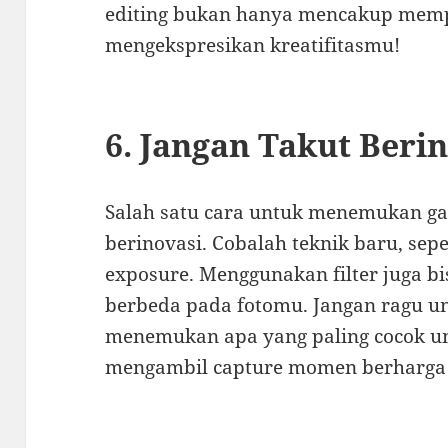
editing bukan hanya mencakup mempe
mengekspresikan kreatifitasmu!
6. Jangan Takut Beri
Salah satu cara untuk menemukan ga
berinovasi. Cobalah teknik baru, sep
exposure. Menggunakan filter juga b
berbeda pada fotomu. Jangan ragu u
menemukan apa yang paling cocok u
mengambil capture momen berharga 