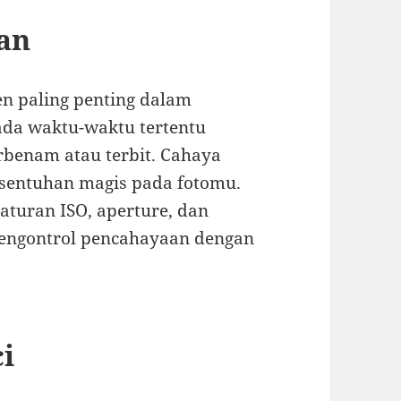
an
n paling penting dalam
ada waktu-waktu tertentu
erbenam atau terbit. Cahaya
sentuhan magis pada fotomu.
aturan ISO, aperture, dan
engontrol pencahayaan dengan
ci