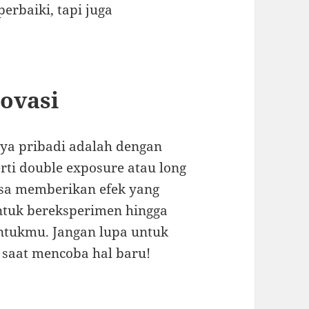
rbaiki, tapi juga
novasi
ya pribadi adalah dengan
erti double exposure atau long
isa memberikan efek yang
ntuk bereksperimen hingga
ntukmu. Jangan lupa untuk
saat mencoba hal baru!