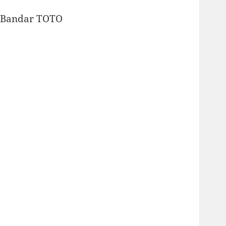
Bandar TOTO