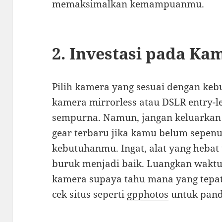
memaksimalkan kemampuanmu.
2. Investasi pada Ka
Pilih kamera yang sesuai dengan ke
kamera mirrorless atau DSLR entry-le
sempurna. Namun, jangan keluarka
gear terbaru jika kamu belum sep
kebutuhanmu. Ingat, alat yang hebat
buruk menjadi baik. Luangkan wakt
kamera supaya tahu mana yang tepat
cek situs seperti
gpphotos
untuk pand