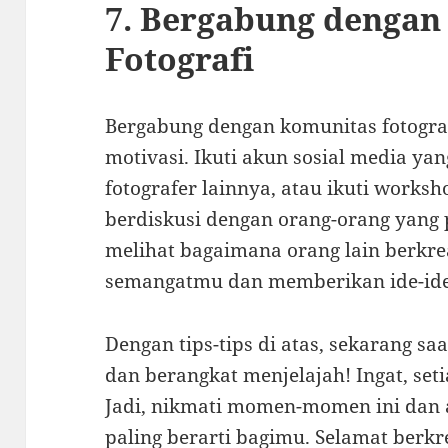
7. Bergabung dengan
Fotografi
Bergabung dengan komunitas fotograf
motivasi. Ikuti akun sosial media ya
fotografer lainnya, atau ikuti worksh
berdiskusi dengan orang-orang yang
melihat bagaimana orang lain berkr
semangatmu dan memberikan ide-ide
Dengan tips-tips di atas, sekarang 
dan berangkat menjelajah! Ingat, seti
Jadi, nikmati momen-momen ini dan 
paling berarti bagimu. Selamat berkr