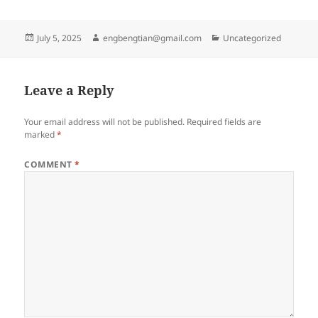
Posted
Author
Categories
July 5, 2025
engbengtian@gmail.com
Uncategorized
on
Leave a Reply
Your email address will not be published.
Required fields are
marked
*
COMMENT
*