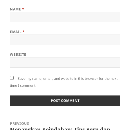
NAME
*
EMAIL
*
WEBSITE
Save my name, email, and website in this browser for the next
time I comment.
Post
PREVIOUS
navigation
Menangkap Keindahan: Tips Seru dan
Previous