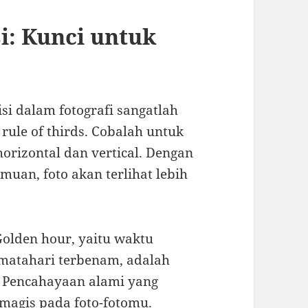
i: Kunci untuk
i dalam fotografi sangatlah
 rule of thirds. Cobalah untuk
orizontal dan vertical. Dengan
uan, foto akan terlihat lebih
Golden hour, yaitu waktu
 matahari terbenam, adalah
. Pencahayaan alami yang
agis pada foto-fotomu.