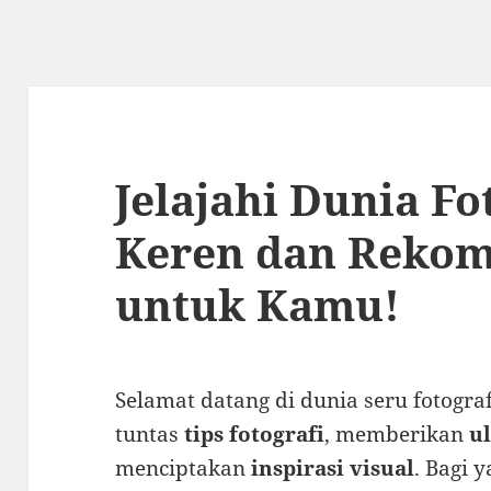
Jelajahi Dunia Fo
Keren dan Rekom
untuk Kamu!
Selamat datang di dunia seru fotograf
tuntas
tips fotografi
, memberikan
u
menciptakan
inspirasi visual
. Bagi 