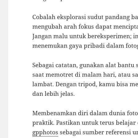
Cobalah eksplorasi sudut pandang bar
mengubah arah fokus dapat mencipta
Jangan malu untuk bereksperimen; in
menemukan gaya pribadi dalam fotog
Sebagai catatan, gunakan alat bantu s
saat memotret di malam hari, atau s
lambat. Dengan tripod, kamu bisa m
dan lebih jelas.
Membenamkan diri dalam dunia fot
praktik. Pastikan untuk terus belaja
gpphotos
sebagai sumber referensi 