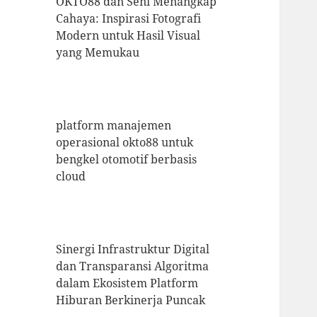
OKTO88 dan Seni Menangkap
Cahaya: Inspirasi Fotografi
Modern untuk Hasil Visual
yang Memukau
platform manajemen
operasional okto88 untuk
bengkel otomotif berbasis
cloud
Sinergi Infrastruktur Digital
dan Transparansi Algoritma
dalam Ekosistem Platform
Hiburan Berkinerja Puncak