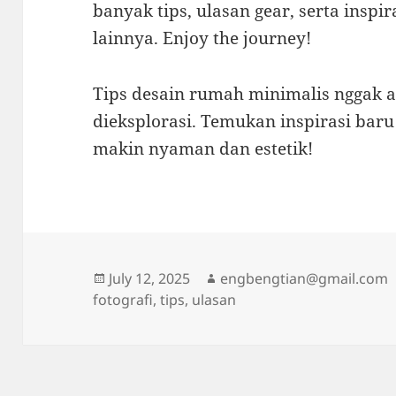
banyak tips, ulasan gear, serta inspir
lainnya. Enjoy the journey!
Tips desain rumah minimalis nggak 
dieksplorasi. Temukan inspirasi bar
makin nyaman dan estetik!
Posted
Author
July 12, 2025
engbengtian@gmail.com
on
fotografi
,
tips
,
ulasan