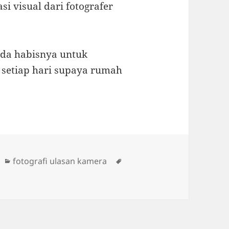
asi visual dari fotografer
ada habisnya untuk
u setiap hari supaya rumah
Categories
Tags
fotografi ulasan kamera