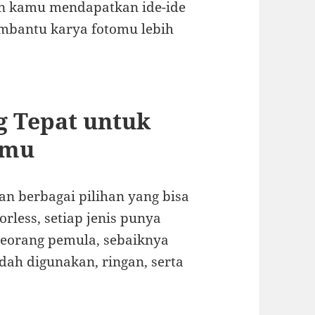
an kamu mendapatkan ide-ide
mbantu karya fotomu lebih
 Tepat untuk
amu
an berbagai pilihan yang bisa
rless, setiap jenis punya
 seorang pemula, sebaiknya
ah digunakan, ringan, serta