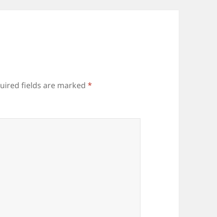
uired fields are marked
*