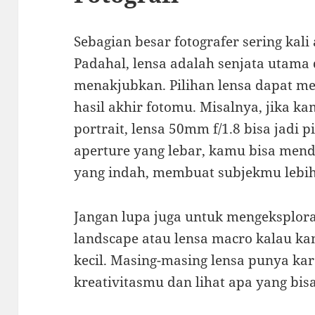
Sebagian besar fotografer sering kali
Padahal, lensa adalah senjata utama
menakjubkan. Pilihan lensa dapat 
hasil akhir fotomu. Misalnya, jika k
portrait, lensa 50mm f/1.8 bisa jadi 
aperture yang lebar, kamu bisa mend
yang indah, membuat subjekmu lebih
Jangan lupa juga untuk mengeksplora
landscape atau lensa macro kalau ka
kecil. Masing-masing lensa punya kar
kreativitasmu dan lihat apa yang bisa