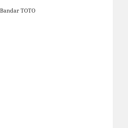
Bandar TOTO