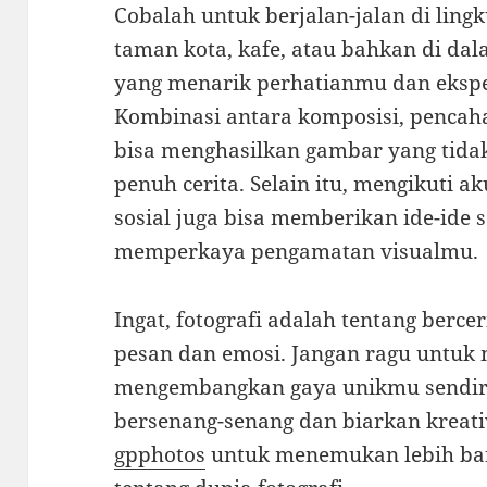
Cobalah untuk berjalan-jalan di lingk
taman kota, kafe, atau bahkan di da
yang menarik perhatianmu dan ekspe
Kombinasi antara komposisi, pencah
bisa menghasilkan gambar yang tidak
penuh cerita. Selain itu, mengikuti a
sosial juga bisa memberikan ide-ide
memperkaya pengamatan visualmu.
Ingat, fotografi adalah tentang berc
pesan dan emosi. Jangan ragu untuk
mengembangkan gaya unikmu sendiri.
bersenang-senang dan biarkan kreat
gpphotos
untuk menemukan lebih ban