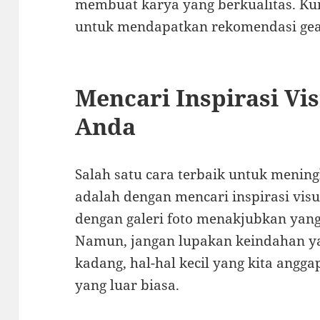
membuat karya yang berkualitas. Ku
untuk mendapatkan rekomendasi gea
Mencari Inspirasi Vis
Anda
Salah satu cara terbaik untuk mening
adalah dengan mencari inspirasi vis
dengan galeri foto menakjubkan yang
Namun, jangan lupakan keindahan ya
kadang, hal-hal kecil yang kita angga
yang luar biasa.