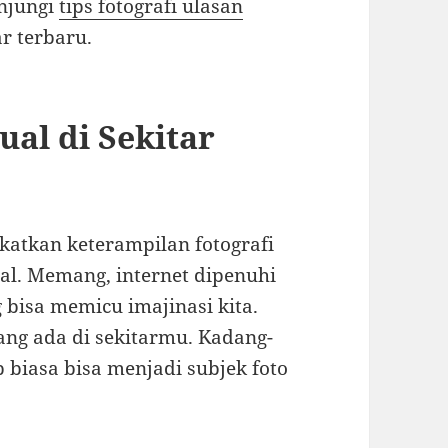
njungi
tips fotografi ulasan
r terbaru.
ual di Sekitar
katkan keterampilan fotografi
ual. Memang, internet dipenuhi
 bisa memicu imajinasi kita.
ng ada di sekitarmu. Kadang-
p biasa bisa menjadi subjek foto