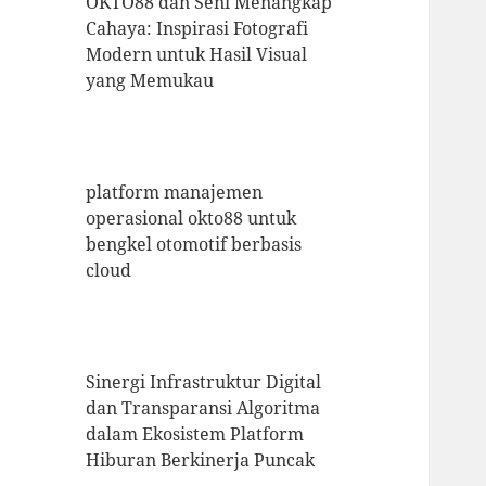
OKTO88 dan Seni Menangkap
Cahaya: Inspirasi Fotografi
Modern untuk Hasil Visual
yang Memukau
platform manajemen
operasional okto88 untuk
bengkel otomotif berbasis
cloud
Sinergi Infrastruktur Digital
dan Transparansi Algoritma
dalam Ekosistem Platform
Hiburan Berkinerja Puncak