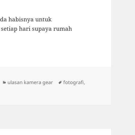
ada habisnya untuk
u setiap hari supaya rumah
Categories
Tags
ulasan kamera gear
fotografi
,