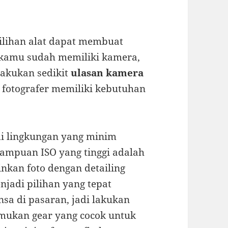
milihan alat dapat membuat
 kamu sudah memiliki kamera,
akukan sedikit
ulasan kamera
 fotografer memiliki kebutuhan
di lingkungan yang minim
ampuan ISO yang tinggi adalah
ginkan foto dengan detailing
jadi pilihan yang tepat
sa di pasaran, jadi lakukan
mukan gear yang cocok untuk