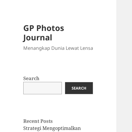
GP Photos
Journal
Menangkap Dunia Lewat Lensa
Search
SEARCH
Recent Posts
Strategi Mengoptimalkan