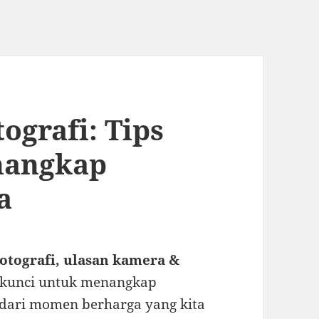
tografi: Tips
nangkap
a
fotografi, ulasan kamera &
kunci untuk menangkap
dari momen berharga yang kita