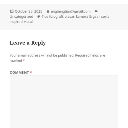
Posted
Author
Categories
October 20, 2025
engbengtian@gmail.com
on
Tags
Uncategorized
Tips fotografi, ulasan kamera & gear, serta
inspirasi visual
Leave a Reply
Your email address will not be published.
Required fields are
marked
*
COMMENT
*