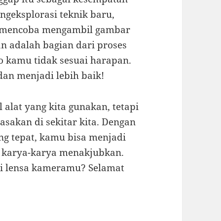
ngeksplorasi teknik baru,
 mencoba mengambil gambar
an adalah bagian dari proses
oto kamu tidak sesuai harapan.
an menjadi lebih baik!
lat yang kita gunakan, tetapi
sakan di sekitar kita. Dengan
ng tepat, kamu bisa menjadi
 karya-karya menakjubkan.
lui lensa kameramu? Selamat