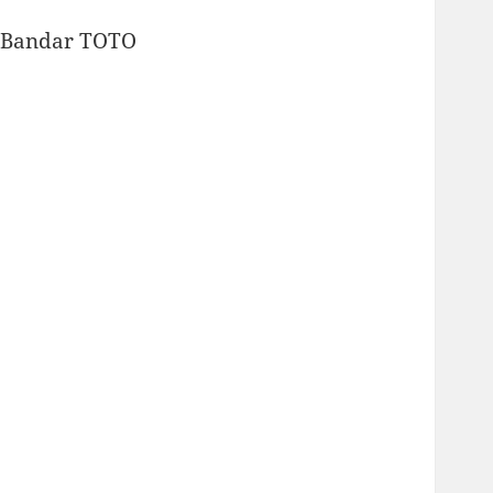
Bandar TOTO