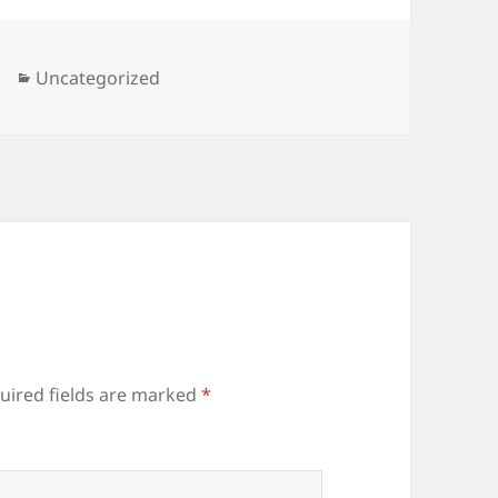
Categories
Uncategorized
uired fields are marked
*