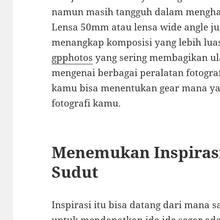
namun masih tangguh dalam menghas
Lensa 50mm atau lensa wide angle jug
menangkap komposisi yang lebih luas
gpphotos
yang sering membagikan ula
mengenai berbagai peralatan fotograf
kamu bisa menentukan gear mana yan
fotografi kamu.
Menemukan Inspirasi 
Sudut
Inspirasi itu bisa datang dari mana sa