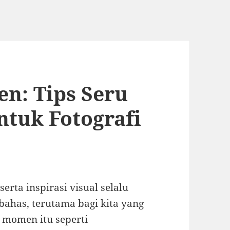
: Tips Seru
ntuk Fotografi
!
serta inspirasi visual selalu
bahas, terutama bagi kita yang
momen itu seperti