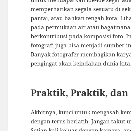
untuk mendapatkan ide-ide segar ada
memperhatikan segala sesuatu di seki
pantai, atau bahkan tengah kota. L
pada permukaan air atau bagaimana 
berkontribusi pada komposisi foto. In
fotografi juga bisa menjadi sumber in
Banyak fotografer membagikan karya
pengingat akan keindahan dunia kita
Praktik, Praktik, dan
Akhirnya, kunci untuk mengasah kem
dengan terus berlatih. Jangan takut 
Setiap kali keluar dengan kamera, a