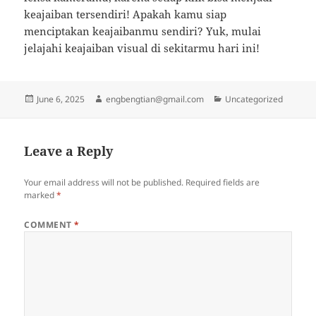
keajaiban tersendiri! Apakah kamu siap
menciptakan keajaibanmu sendiri? Yuk, mulai
jelajahi keajaiban visual di sekitarmu hari ini!
Posted
Author
Categories
June 6, 2025
engbengtian@gmail.com
Uncategorized
on
Leave a Reply
Your email address will not be published.
Required fields are
marked
*
COMMENT
*