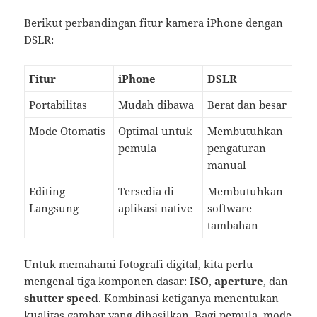
Berikut perbandingan fitur kamera iPhone dengan
DSLR:
Fitur
iPhone
DSLR
Portabilitas
Mudah dibawa
Berat dan besar
Mode Otomatis
Optimal untuk
Membutuhkan
pemula
pengaturan
manual
Editing
Tersedia di
Membutuhkan
Langsung
aplikasi native
software
tambahan
Untuk memahami fotografi digital, kita perlu
mengenal tiga komponen dasar:
ISO
,
aperture
, dan
shutter speed
. Kombinasi ketiganya menentukan
kualitas gambar yang dihasilkan. Bagi pemula, mode