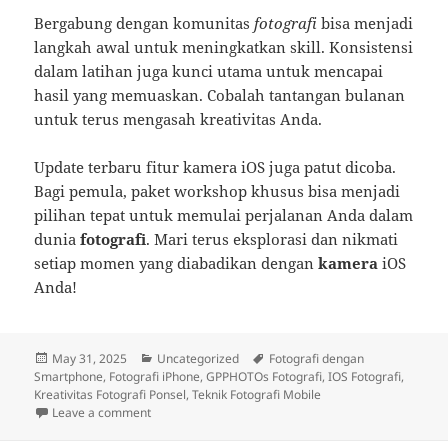
Bergabung dengan komunitas
fotografi
bisa menjadi
langkah awal untuk meningkatkan skill. Konsistensi
dalam latihan juga kunci utama untuk mencapai
hasil yang memuaskan. Cobalah tantangan bulanan
untuk terus mengasah kreativitas Anda.
Update terbaru fitur kamera iOS juga patut dicoba.
Bagi pemula, paket workshop khusus bisa menjadi
pilihan tepat untuk memulai perjalanan Anda dalam
dunia
fotografi
. Mari terus eksplorasi dan nikmati
setiap momen yang diabadikan dengan
kamera
iOS
Anda!
Posted
Categories
Tags
May 31, 2025
Uncategorized
Fotografi dengan
on
Smartphone
,
Fotografi iPhone
,
GPPHOTOs Fotografi
,
IOS Fotografi
,
Kreativitas Fotografi Ponsel
,
Teknik Fotografi Mobile
on Memperdalam Teknik Fotografi Melalui IOS Anda
Leave a comment