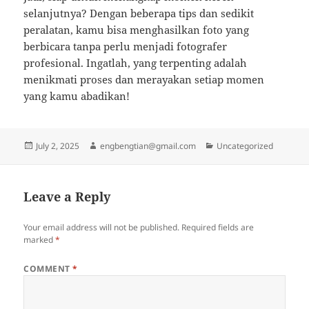
selanjutnya? Dengan beberapa tips dan sedikit
peralatan, kamu bisa menghasilkan foto yang
berbicara tanpa perlu menjadi fotografer
profesional. Ingatlah, yang terpenting adalah
menikmati proses dan merayakan setiap momen
yang kamu abadikan!
Posted
Author
Categories
July 2, 2025
engbengtian@gmail.com
Uncategorized
on
Leave a Reply
Your email address will not be published.
Required fields are
marked
*
COMMENT
*