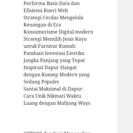
Performa Basis Data dan
Efisiensi Kueri Web
Strategi Cerdas Mengelola
Keuangan di Era
Konsumerisme Digital modern
Strategi Memilih Jenis Kayu
untuk Furnitur Rumah:
Panduan Investasi Estetika
Jangka Panjang yang Tepat
Inspirasi Dapur Hangat
dengan Konsep Modern yang
Sedang Populer
Santai Maksimal di Dapur:
Cara Unik Nikmati Waktu
Luang dengan Mahjong Ways