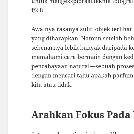
untuk mengeksplorasi teknik fotogr
f/2.8.
Awalnya rasanya sulit; objek terlihat
yang diharapkan. Namun setelah beb
sebenarnya lebih banyak daripada ke
memahami cara bermain dengan ked
pencahayaan natural—sebuah proses
dengan mencari tahu apakah parfum t
kita atau tidak.
Arahkan Fokus Pada 