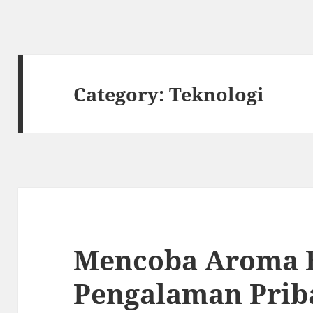
Category:
Teknologi
Mencoba Aroma 
Pengalaman Prib