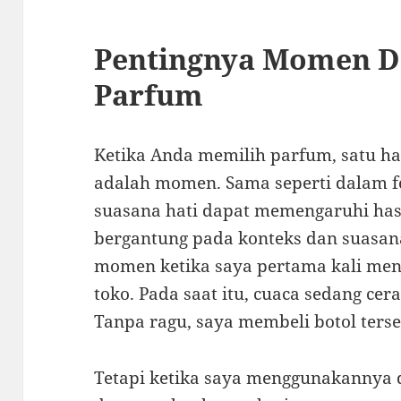
Pentingnya Momen D
Parfum
Ketika Anda memilih parfum, satu hal
adalah momen. Sama seperti dalam f
suasana hati dapat memengaruhi hasi
bergantung pada konteks dan suasana 
momen ketika saya pertama kali menc
toko. Pada saat itu, cuaca sedang cer
Tanpa ragu, saya membeli botol terse
Tetapi ketika saya menggunakannya 