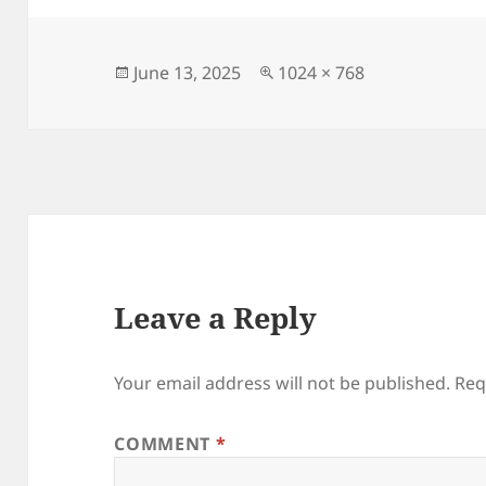
Posted
Full
June 13, 2025
1024 × 768
on
size
Leave a Reply
Your email address will not be published.
Req
COMMENT
*