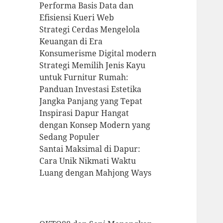
Performa Basis Data dan
Efisiensi Kueri Web
Strategi Cerdas Mengelola
Keuangan di Era
Konsumerisme Digital modern
Strategi Memilih Jenis Kayu
untuk Furnitur Rumah:
Panduan Investasi Estetika
Jangka Panjang yang Tepat
Inspirasi Dapur Hangat
dengan Konsep Modern yang
Sedang Populer
Santai Maksimal di Dapur:
Cara Unik Nikmati Waktu
Luang dengan Mahjong Ways