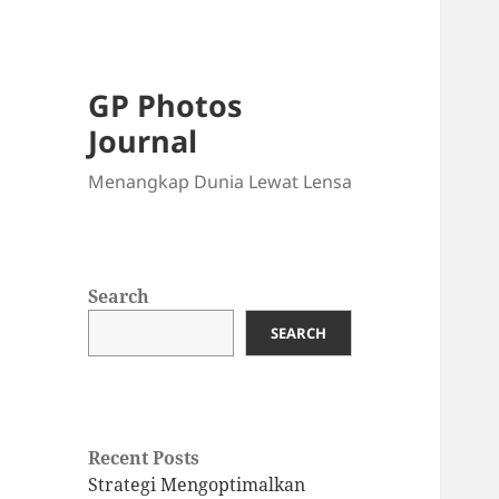
GP Photos
Journal
Menangkap Dunia Lewat Lensa
Search
SEARCH
Recent Posts
Strategi Mengoptimalkan