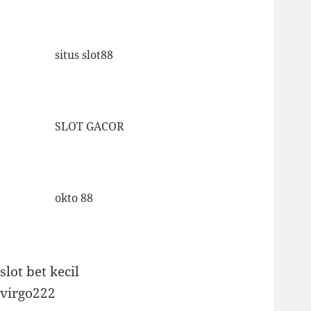
situs slot88
SLOT GACOR
okto 88
slot bet kecil
virgo222